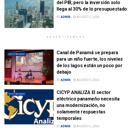
del PIB, pero la inversión solo
llega al 30% de lo presupuestado
BY
ADMIN
AGOSTO 5, 2026
ADVERTISEMENT
Canal de Panamá se prepara
DESTACADO
para un niño fuerte, los niveles
de los lagos están un poco por
debajo
BY
ADMIN
AGOSTO 5, 2026
CICYP ANALIZA El sector
DESTACADO
eléctrico panameño necesita
una modernización, no
solamente respuestas
temporales
BY
ADMIN
AGOSTO 5, 2026