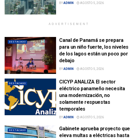
BY
ADMIN
AGOSTO 5, 2026
ADVERTISEMENT
Canal de Panamá se prepara
DESTACADO
para un niño fuerte, los niveles
de los lagos están un poco por
debajo
BY
ADMIN
AGOSTO 5, 2026
CICYP ANALIZA El sector
DESTACADO
eléctrico panameño necesita
una modernización, no
solamente respuestas
temporales
BY
ADMIN
AGOSTO 5, 2026
Gabinete aprueba proyecto que
DESTACADO
eleva multas a eléctricas hasta