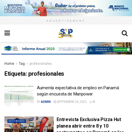
ADVERTISEMENT
Home
Tag
profesionales
Etiqueta:
profesionales
Aumenta expectativa de empleo en Panamá
según encuesta de Manpower
BY
ADMIN
SEPTIEMBRE 20, 2023
0
Entrevista Exclusiva Pizza Hut
DESTACADO
planea abrir entre 8 y 10