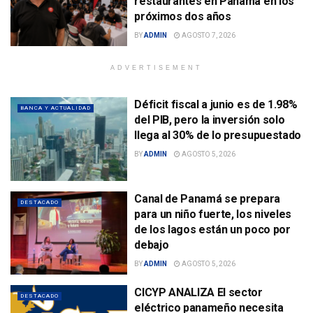
restaurantes en Panamá en los
próximos dos años
BY
ADMIN
AGOSTO 7, 2026
ADVERTISEMENT
Déficit fiscal a junio es de 1.98%
BANCA Y ACTUALIDAD
del PIB, pero la inversión solo
llega al 30% de lo presupuestado
BY
ADMIN
AGOSTO 5, 2026
Canal de Panamá se prepara
DESTACADO
para un niño fuerte, los niveles
de los lagos están un poco por
debajo
BY
ADMIN
AGOSTO 5, 2026
CICYP ANALIZA El sector
DESTACADO
eléctrico panameño necesita