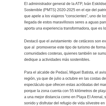
El administrador general de la ATP, Iván Eskild
Sostenible (PMTS) 2020-2025 en el eje del patri
que apele a los viajeros “conscientes”, uno de l
llegada de estos maravillosos seres a aguas pa
aporta una experiencia transformadora, que es l
Destacó que el avistamiento de cetáceos son ev
que al promoverse este tipo de turismo de forma
comunidades costeras, quienes también se suma
dedique a actividades más sostenibles.
Para el alcalde de Pedasí, Miguel Batista, el avi
región, ya que de julio a octubre en las costas 
espectáculo que ofrecen estas acróbatas del mar y 
porque la zona cuenta con 55 kilómetros de pla
a una mejor distancia como en Playa El Arenal, s
sonido y disfrutar del refugio de vida silvestre en