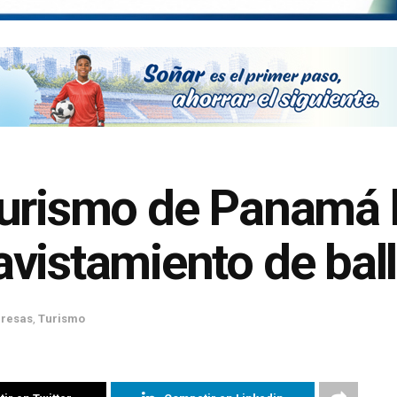
urismo de Panamá l
vistamiento de bal
resas
,
Turismo