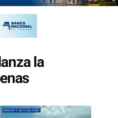
anza la
lenas
BANCA Y ACTUALIDAD