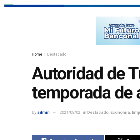
Home
Destacado
Autoridad de T
temporada de a
by
admin
2021/08/02
in
Destacado
,
Economía
,
Emp