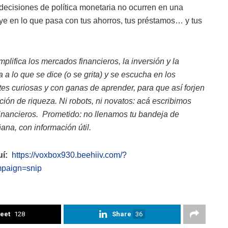
decisiones de política monetaria no ocurren en una
uye en lo que pasa con tus ahorros, tus préstamos… y tus
implifica los mercados financieros, la inversión y la
a lo que se dice (o se grita) y se escucha en los
es curiosas y con ganas de aprender, para que así forjen
ción de riqueza. Ni robots, ni novatos: acá escribimos
inancieros. Prometido: no llenamos tu bandeja de
na, con información útil.
í:
https://voxbox930.beehiiv.com/?
paign=snip
eet
128
Share
36