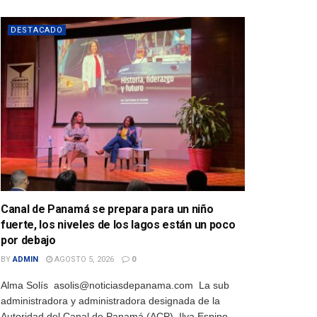
DESTACADO
Canal de Panamá se prepara para un niño
fuerte, los niveles de los lagos están un poco
por debajo
BY
ADMIN
AGOSTO 5, 2026
0
Alma Solís asolis@noticiasdepanama.com La sub
administradora y administradora designada de la
Autoridad del Canal de Panamá (ACP), Ilya Espino