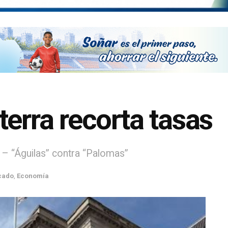
terra recorta tasas
 – “Águilas” contra “Palomas”
cado
,
Economía