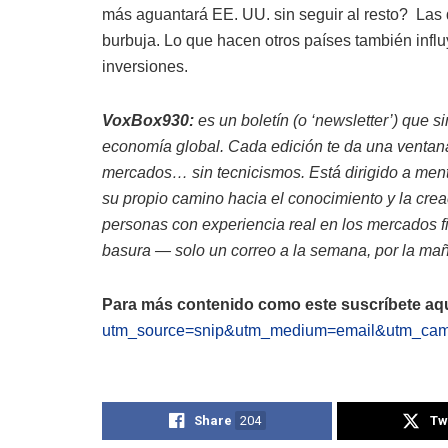
más aguantará EE. UU. sin seguir al resto? Las 
burbuja. Lo que hacen otros países también infl
inversiones.
VoxBox930:
es un boletín (o ‘newsletter’) que s
economía global. Cada edición te da una ventana 
mercados… sin tecnicismos. Está dirigido a ment
su propio camino hacia el conocimiento y la crea
personas con experiencia real en los mercados f
basura — solo un correo a la semana, por la maña
Para más contenido como este suscríbete aqu
utm_source=snip&utm_medium=email&utm_cam
Share
204
Tw