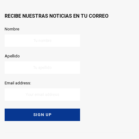
Somos un medio de comunicación digital, un proveedor de
información y dato y una plataforma que desarrolla contenido
para empresas, medios de comunicación y entidades públicas y
privadas.
RECIBE NUESTRAS NOTICIAS EN TU CORREO
Nombre
Apellido
Email address: