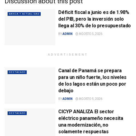
Discussion about this post
Déficit fiscal a junio es de 1.98%
BANCA Y ACTUALIDAD
del PIB, pero la inversión solo
llega al 30% de lo presupuestado
BY
ADMIN
AGOSTO 5, 2026
ADVERTISEMENT
Canal de Panamá se prepara
DESTACADO
para un niño fuerte, los niveles
de los lagos están un poco por
debajo
BY
ADMIN
AGOSTO 5, 2026
CICYP ANALIZA El sector
DESTACADO
eléctrico panameño necesita
una modernización, no
solamente respuestas