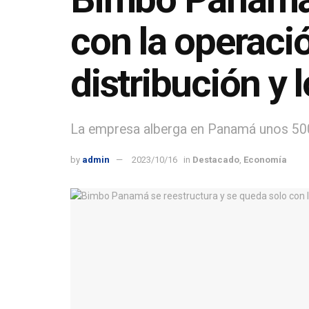
con la operació
distribución y 
La empresa alberga en Panamá unos 50
by
admin
2023/10/16
in
Destacado
,
Economía