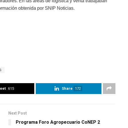
dores. En las áreas de logística y venta trabajaban
ormación obtenida por SNIP Noticias.
á
eet
615
Share
172
Next Post
Programa Foro Agropecuario CoNEP 2