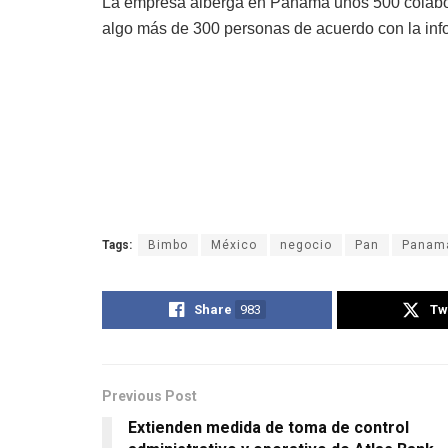
La empresa alberga en Panamá unos 500 colabora
algo más de 300 personas de acuerdo con la inf
Tags:
Bimbo
México
negocio
Pan
Panam
Share
983
Tw
Previous Post
Extienden medida de toma de control