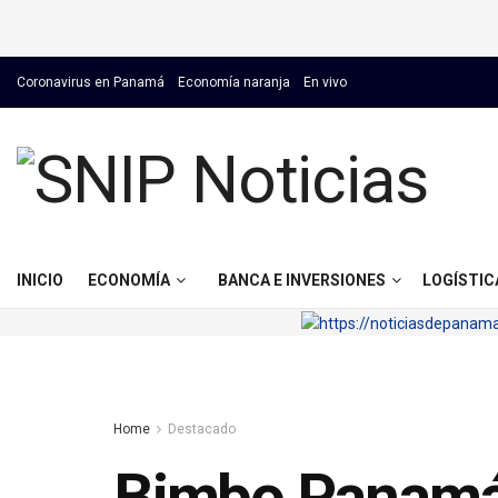
Coronavirus en Panamá
Economía naranja
En vivo
INICIO
ECONOMÍA
BANCA E INVERSIONES
LOGÍSTIC
Home
Destacado
Bimbo Panamá s