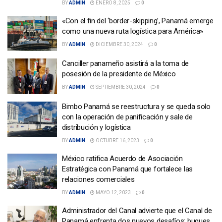
BY
ADMIN
ENERO 8, 2025
0
«Con el fin del ‘border-skipping’, Panamá emerge
como una nueva ruta logística para América»
BY
ADMIN
DICIEMBRE 30, 2024
0
Canciller panameño asistirá a la toma de
posesión de la presidente de México
BY
ADMIN
SEPTIEMBRE 30, 2024
0
Bimbo Panamá se reestructura y se queda solo
con la operación de panificación y sale de
distribución y logística
BY
ADMIN
OCTUBRE 16, 2023
0
México ratifica Acuerdo de Asociación
Estratégica con Panamá que fortalece las
relaciones comerciales
BY
ADMIN
MAYO 12, 2023
0
Administrador del Canal advierte que el Canal de
Panamá enfrenta dos nuevos desafíos: buques