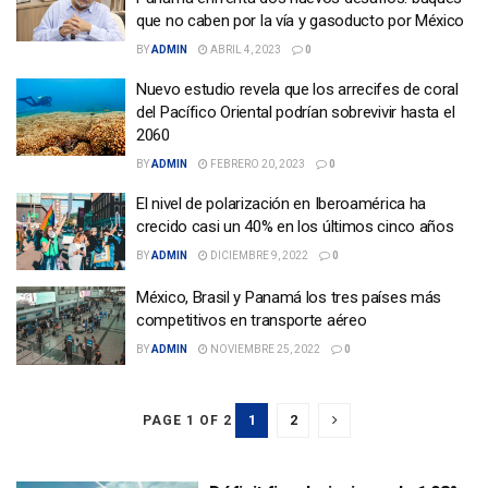
que no caben por la vía y gasoducto por México
BY
ADMIN
ABRIL 4, 2023
0
Nuevo estudio revela que los arrecifes de coral
del Pacífico Oriental podrían sobrevivir hasta el
2060
BY
ADMIN
FEBRERO 20, 2023
0
El nivel de polarización en Iberoamérica ha
crecido casi un 40% en los últimos cinco años
BY
ADMIN
DICIEMBRE 9, 2022
0
México, Brasil y Panamá los tres países más
competitivos en transporte aéreo
BY
ADMIN
NOVIEMBRE 25, 2022
0
1
2
PAGE 1 OF 2