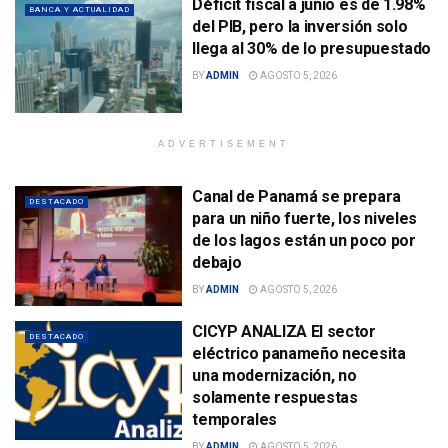
Déficit fiscal a junio es de 1.98%
BANCA Y ACTUALIDAD
del PIB, pero la inversión solo
llega al 30% de lo presupuestado
BY
ADMIN
AGOSTO 5, 2026
ADVERTISEMENT
Canal de Panamá se prepara
DESTACADO
para un niño fuerte, los niveles
de los lagos están un poco por
debajo
BY
ADMIN
AGOSTO 5, 2026
CICYP ANALIZA El sector
DESTACADO
eléctrico panameño necesita
una modernización, no
solamente respuestas
temporales
BY
ADMIN
AGOSTO 5, 2026