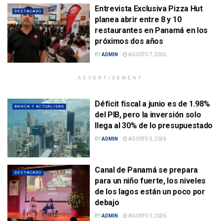
Entrevista Exclusiva Pizza Hut
DESTACADO
planea abrir entre 8 y 10
restaurantes en Panamá en los
próximos dos años
BY
ADMIN
AGOSTO 7, 2026
ADVERTISEMENT
Déficit fiscal a junio es de 1.98%
BANCA Y ACTUALIDAD
del PIB, pero la inversión solo
llega al 30% de lo presupuestado
BY
ADMIN
AGOSTO 5, 2026
Canal de Panamá se prepara
DESTACADO
para un niño fuerte, los niveles
de los lagos están un poco por
debajo
BY
ADMIN
AGOSTO 5, 2026