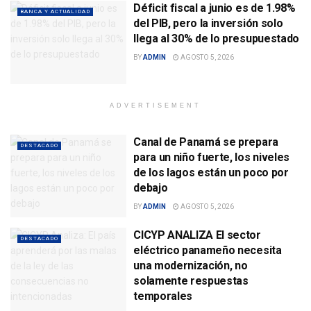
Déficit fiscal a junio es de 1.98%
BANCA Y ACTUALIDAD
del PIB, pero la inversión solo
llega al 30% de lo presupuestado
BY
ADMIN
AGOSTO 5, 2026
ADVERTISEMENT
Canal de Panamá se prepara
DESTACADO
para un niño fuerte, los niveles
de los lagos están un poco por
debajo
BY
ADMIN
AGOSTO 5, 2026
CICYP ANALIZA El sector
DESTACADO
eléctrico panameño necesita
una modernización, no
solamente respuestas
temporales