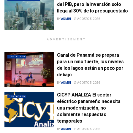
del PIB, pero la inversión solo
llega al 30% de lo presupuestado
BY
ADMIN
AGOSTO 5, 2026
ADVERTISEMENT
Canal de Panamá se prepara
DESTACADO
para un niño fuerte, los niveles
de los lagos están un poco por
debajo
BY
ADMIN
AGOSTO 5, 2026
CICYP ANALIZA El sector
DESTACADO
eléctrico panameño necesita
una modernización, no
solamente respuestas
temporales
BY
ADMIN
AGOSTO 5, 2026