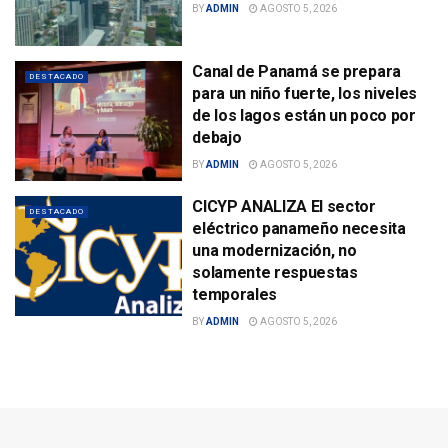
BY
ADMIN
AGOSTO 5, 2026
Canal de Panamá se prepara
DESTACADO
para un niño fuerte, los niveles
de los lagos están un poco por
debajo
BY
ADMIN
AGOSTO 5, 2026
CICYP ANALIZA El sector
DESTACADO
eléctrico panameño necesita
una modernización, no
solamente respuestas
temporales
BY
ADMIN
AGOSTO 5, 2026