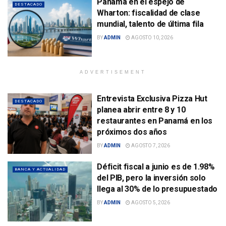
Panamá en el espejo de
DESTACADO
Wharton: fiscalidad de clase
mundial, talento de última fila
BY
ADMIN
AGOSTO 10, 2026
ADVERTISEMENT
Entrevista Exclusiva Pizza Hut
DESTACADO
planea abrir entre 8 y 10
restaurantes en Panamá en los
próximos dos años
BY
ADMIN
AGOSTO 7, 2026
Déficit fiscal a junio es de 1.98%
BANCA Y ACTUALIDAD
del PIB, pero la inversión solo
llega al 30% de lo presupuestado
BY
ADMIN
AGOSTO 5, 2026