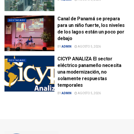
Canal de Panamá se prepara
DESTACADO
para un niño fuerte, los niveles
de los lagos están un poco por
debajo
BY
ADMIN
AGOSTO 5, 2026
CICYP ANALIZA El sector
DESTACADO
eléctrico panameño necesita
una modernización, no
solamente respuestas
temporales
BY
ADMIN
AGOSTO 5, 2026