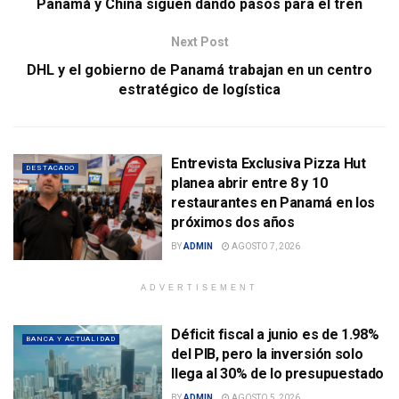
Panamá y China siguen dando pasos para el tren
Next Post
DHL y el gobierno de Panamá trabajan en un centro
estratégico de logística
Entrevista Exclusiva Pizza Hut
DESTACADO
planea abrir entre 8 y 10
restaurantes en Panamá en los
próximos dos años
BY
ADMIN
AGOSTO 7, 2026
ADVERTISEMENT
Déficit fiscal a junio es de 1.98%
BANCA Y ACTUALIDAD
del PIB, pero la inversión solo
llega al 30% de lo presupuestado
BY
ADMIN
AGOSTO 5, 2026