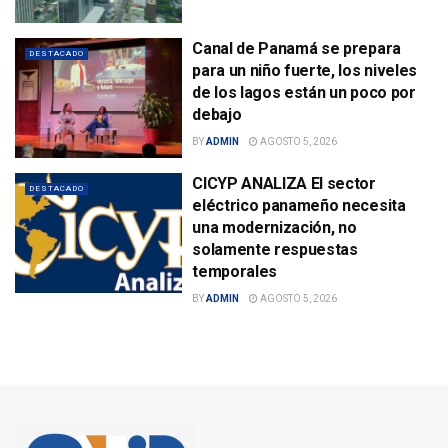
Canal de Panamá se prepara
DESTACADO
para un niño fuerte, los niveles
de los lagos están un poco por
debajo
BY
ADMIN
AGOSTO 5, 2026
CICYP ANALIZA El sector
DESTACADO
eléctrico panameño necesita
una modernización, no
solamente respuestas
temporales
BY
ADMIN
AGOSTO 5, 2026