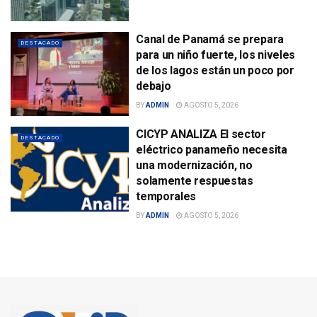
Canal de Panamá se prepara
DESTACADO
para un niño fuerte, los niveles
de los lagos están un poco por
debajo
BY
ADMIN
AGOSTO 5, 2026
CICYP ANALIZA El sector
DESTACADO
eléctrico panameño necesita
una modernización, no
solamente respuestas
temporales
BY
ADMIN
AGOSTO 5, 2026