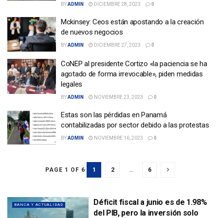
BY
ADMIN
DICIEMBRE 28, 2023
0
Mckinsey: Ceos están apostando a la creación
de nuevos negocios
BY
ADMIN
DICIEMBRE 27, 2023
0
CoNEP al presidente Cortizo «la paciencia se ha
agotado de forma irrevocable», piden medidas
legales
BY
ADMIN
NOVIEMBRE 23, 2023
0
Estas son las pérdidas en Panamá
contabilizadas por sector debido a las protestas
BY
ADMIN
NOVIEMBRE 16, 2023
0
1
2
…
6
PAGE 1 OF 6
Déficit fiscal a junio es de 1.98%
BANCA Y ACTUALIDAD
del PIB, pero la inversión solo