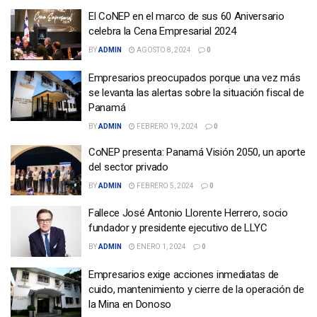
El CoNEP en el marco de sus 60 Aniversario
celebra la Cena Empresarial 2024
BY
ADMIN
AGOSTO 8, 2024
0
Empresarios preocupados porque una vez más
se levanta las alertas sobre la situación fiscal de
Panamá
BY
ADMIN
FEBRERO 19, 2024
0
CoNEP presenta: Panamá Visión 2050, un aporte
del sector privado
BY
ADMIN
FEBRERO 5, 2024
0
Fallece José Antonio Llorente Herrero, socio
fundador y presidente ejecutivo de LLYC
BY
ADMIN
ENERO 1, 2024
0
Empresarios exige acciones inmediatas de
cuido, mantenimiento y cierre de la operación de
la Mina en Donoso