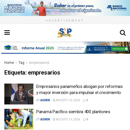
ADVERTISEMENT
Home
Tag
empresarios
Etiqueta:
empresarios
Empresarios panameños abogan por reformas
y mayor inversión para impulsar el crecimiento
BY
ADMIN
AGOSTO 16, 2024
0
Panamá Pacífico siembra 400 plantones
BY
ADMIN
AGOSTO 13, 2024
0