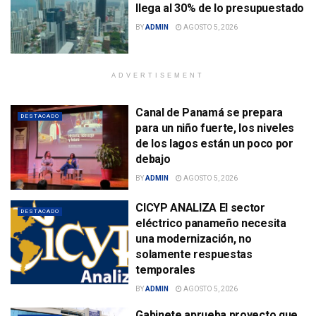
llega al 30% de lo presupuestado
BY
ADMIN
AGOSTO 5, 2026
ADVERTISEMENT
Canal de Panamá se prepara
DESTACADO
para un niño fuerte, los niveles
de los lagos están un poco por
debajo
BY
ADMIN
AGOSTO 5, 2026
CICYP ANALIZA El sector
DESTACADO
eléctrico panameño necesita
una modernización, no
solamente respuestas
temporales
BY
ADMIN
AGOSTO 5, 2026
Gabinete aprueba proyecto que