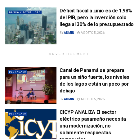
Déficit fiscal a junio es de 1.98%
BANCA Y ACTUALIDAD
del PIB, pero la inversión solo
llega al 30% de lo presupuestado
BY
ADMIN
AGOSTO 5, 2026
ADVERTISEMENT
Canal de Panamá se prepara
DESTACADO
para un niño fuerte, los niveles
de los lagos están un poco por
debajo
BY
ADMIN
AGOSTO 5, 2026
CICYP ANALIZA El sector
DESTACADO
eléctrico panameño necesita
una modernización, no
solamente respuestas