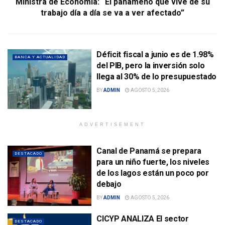
Ministra de Economía: “El panameño que vive de su
trabajo día a día se va a ver afectado”
Déficit fiscal a junio es de 1.98%
BANCA Y ACTUALIDAD
del PIB, pero la inversión solo
llega al 30% de lo presupuestado
BY
ADMIN
AGOSTO 5, 2026
ADVERTISEMENT
Canal de Panamá se prepara
DESTACADO
para un niño fuerte, los niveles
de los lagos están un poco por
debajo
BY
ADMIN
AGOSTO 5, 2026
CICYP ANALIZA El sector
DESTACADO