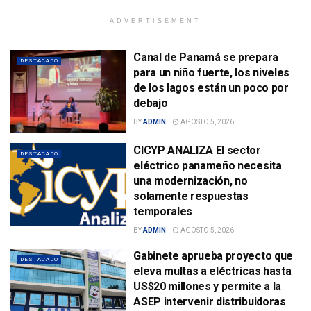
ADVERTISEMENT
Canal de Panamá se prepara
DESTACADO
para un niño fuerte, los niveles
de los lagos están un poco por
debajo
BY
ADMIN
AGOSTO 5, 2026
CICYP ANALIZA El sector
DESTACADO
eléctrico panameño necesita
una modernización, no
solamente respuestas
temporales
BY
ADMIN
AGOSTO 5, 2026
Gabinete aprueba proyecto que
DESTACADO
eleva multas a eléctricas hasta
US$20 millones y permite a la
ASEP intervenir distribuidoras