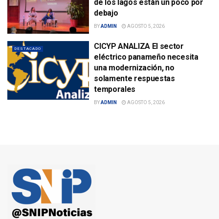
de los lagos están un poco por
debajo
BY
ADMIN
AGOSTO 5, 2026
CICYP ANALIZA El sector
DESTACADO
eléctrico panameño necesita
una modernización, no
solamente respuestas
temporales
BY
ADMIN
AGOSTO 5, 2026