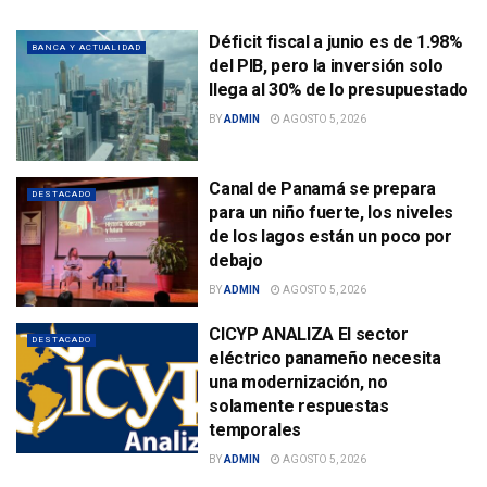
Déficit fiscal a junio es de 1.98%
BANCA Y ACTUALIDAD
del PIB, pero la inversión solo
llega al 30% de lo presupuestado
BY
ADMIN
AGOSTO 5, 2026
Canal de Panamá se prepara
DESTACADO
para un niño fuerte, los niveles
de los lagos están un poco por
debajo
BY
ADMIN
AGOSTO 5, 2026
CICYP ANALIZA El sector
DESTACADO
eléctrico panameño necesita
una modernización, no
solamente respuestas
temporales
BY
ADMIN
AGOSTO 5, 2026