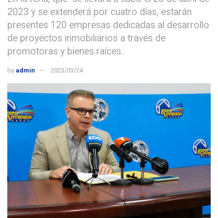
2023 y se extenderá por cuatro días, estarán
presentes 120 empresas dedicadas al desarrollo
de proyectos inmobiliarios a través de
promotoras y bienes raíces.
by
admin
2023/03/24