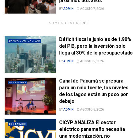
próximos dos años
BY
ADMIN
AGOSTO 7, 2026
ADVERTISEMENT
Déficit fiscal a junio es de 1.98%
BANCA Y ACTUALIDAD
del PIB, pero la inversión solo
llega al 30% de lo presupuestado
BY
ADMIN
AGOSTO 5, 2026
Canal de Panamá se prepara
DESTACADO
para un niño fuerte, los niveles
de los lagos están un poco por
debajo
BY
ADMIN
AGOSTO 5, 2026
CICYP ANALIZA El sector
DESTACADO
eléctrico panameño necesita
una modernización, no