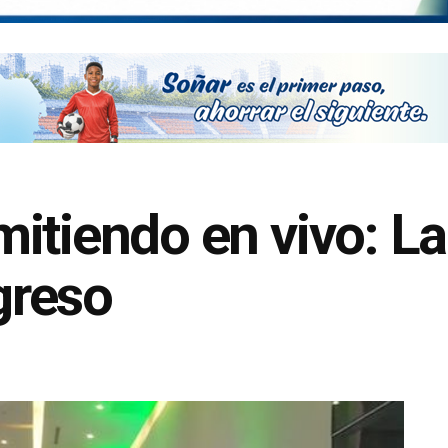
itiendo en vivo: L
greso