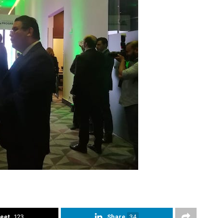
eet
123
Share
34