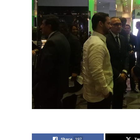
Share
197
Tw