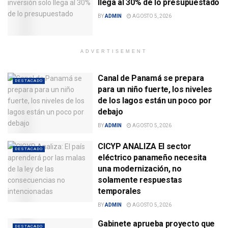
llega al 30% de lo presupuestado
BY
ADMIN
AGOSTO 5, 2026
ADVERTISEMENT
Canal de Panamá se prepara
DESTACADO
para un niño fuerte, los niveles
de los lagos están un poco por
debajo
BY
ADMIN
AGOSTO 5, 2026
CICYP ANALIZA El sector
DESTACADO
eléctrico panameño necesita
una modernización, no
solamente respuestas
temporales
BY
ADMIN
AGOSTO 5, 2026
Gabinete aprueba proyecto que
DESTACADO