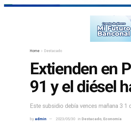
Home
Destacado
Extienden en P
91 y el diésel h
Este subsidio debía vences mañana 3 1 
by
admin
2023/05/30
in
Destacado
,
Economía