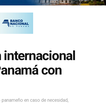
n internacional
 Panamá con
tado panameño en caso de necesidad,