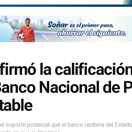
firmó la calificació
 Banco Nacional de
table
an el soporte potencial que el banco recibiría del Es