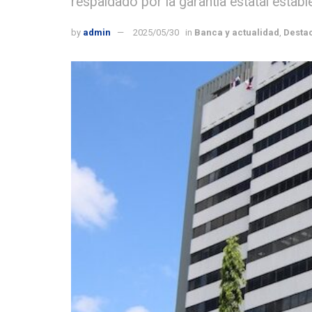
respaldado por la garantía estatal estab
by
admin
2025/05/30
in
Banca y actualidad
,
Desta