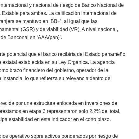
n internacional y nacional de riesgo de Banco Nacional de
Estable para ambas. La calificación internacional de
anjera se mantuvo en ‘BB+’, al igual que las
namental (GSR) y de viabilidad (VR). A nivel nacional,
zo de Banconal en ‘AAA(pan)’.
porte potencial que el banco recibiría del Estado panameño
a estatal establecida en su Ley Orgánica. La agencia
mo brazo financiero del gobierno, operador de la
nstancia, lo que refuerza su relevancia dentro del
vorecida por una estructura enfocada en inversiones de
 préstamos en etapa 3 representaron solo 2.2% del total,
pa estabilidad en este indicador en el corto plazo.
dice operativo sobre activos ponderados por riesgo de