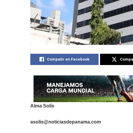
Compatir en Facebook
Compat
Alma Solís
asolis@noticiasdepanama.com