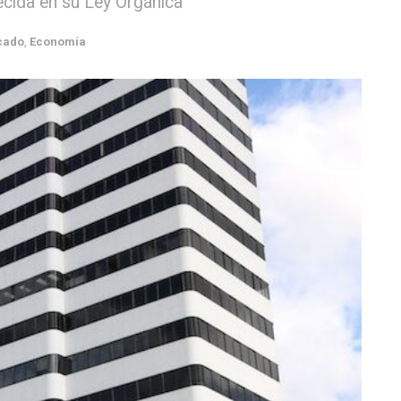
lecida en su Ley Orgánica
cado
,
Economía