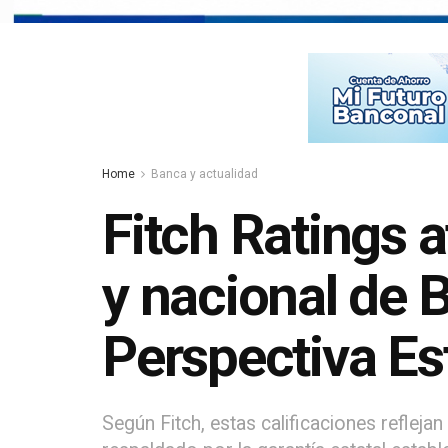
Home
Banca y actualidad
Fitch Ratings a
y nacional de
Perspectiva Es
Según Fitch, estas calificaciones reflej