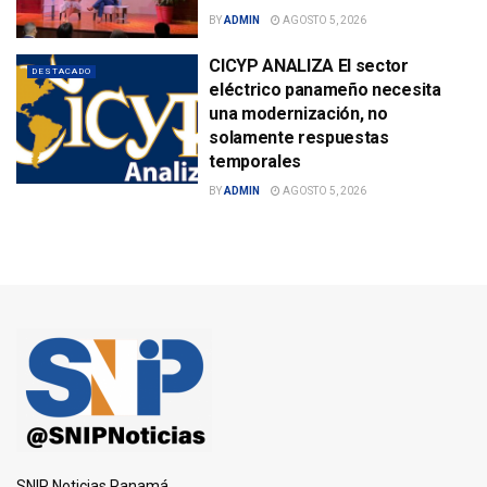
BY
ADMIN
AGOSTO 5, 2026
CICYP ANALIZA El sector
DESTACADO
eléctrico panameño necesita
una modernización, no
solamente respuestas
temporales
BY
ADMIN
AGOSTO 5, 2026
SNIP Noticias Panamá