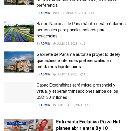
preferencial
BY
ADMIN
SEPTIEMBRE 27, 2023
0
Banco Nacional de Panamá ofrecerá préstamos
personales para paneles solares para
residencias
BY
ADMIN
JULIO 24, 2023
0
Gabinete de Panamá autoriza proyecto de ley
que extiende intereses preferenciales en
préstamos hipotecarios
BY
ADMIN
JULIO 11, 2023
0
Capac Expohábitat será mixta, presencial y
virtual, y esperan transacciones arriba de los
US$130 millones
BY
ADMIN
OCTUBRE 21, 2021
0
Entrevista Exclusiva Pizza Hut
DESTACADO
planea abrir entre 8 y 10