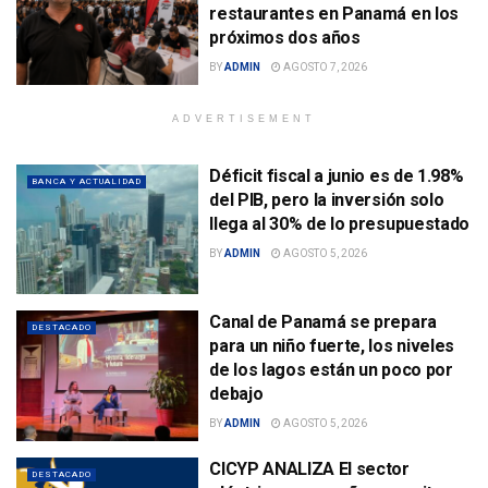
restaurantes en Panamá en los
próximos dos años
BY
ADMIN
AGOSTO 7, 2026
ADVERTISEMENT
Déficit fiscal a junio es de 1.98%
BANCA Y ACTUALIDAD
del PIB, pero la inversión solo
llega al 30% de lo presupuestado
BY
ADMIN
AGOSTO 5, 2026
Canal de Panamá se prepara
DESTACADO
para un niño fuerte, los niveles
de los lagos están un poco por
debajo
BY
ADMIN
AGOSTO 5, 2026
CICYP ANALIZA El sector
DESTACADO