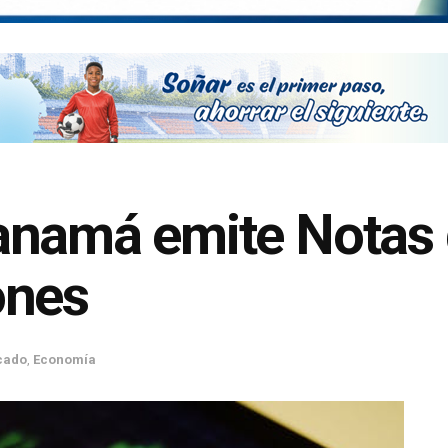
anamá emite Notas 
ones
cado
,
Economía