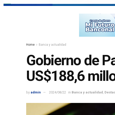
Home
Banca y actualidad
Gobierno de P
US$188,6 mill
by
admin
2024/08/22
in
Banca y actualidad
,
Desta