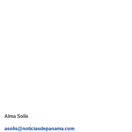
Alma Solís
asolis@noticiasdepanama.com