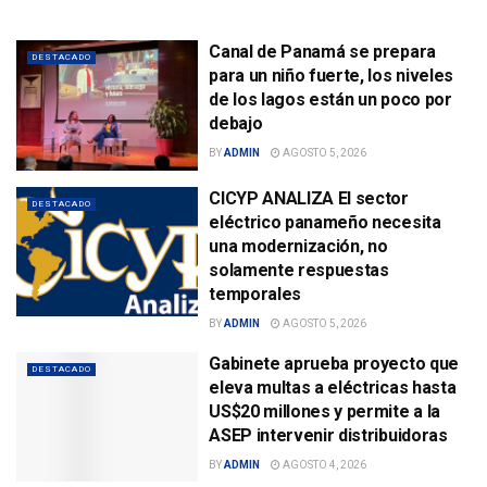
Canal de Panamá se prepara
DESTACADO
para un niño fuerte, los niveles
de los lagos están un poco por
debajo
BY
ADMIN
AGOSTO 5, 2026
CICYP ANALIZA El sector
DESTACADO
eléctrico panameño necesita
una modernización, no
solamente respuestas
temporales
BY
ADMIN
AGOSTO 5, 2026
Gabinete aprueba proyecto que
DESTACADO
eleva multas a eléctricas hasta
US$20 millones y permite a la
ASEP intervenir distribuidoras
BY
ADMIN
AGOSTO 4, 2026