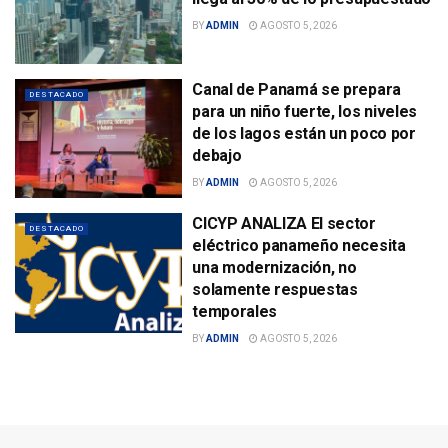
BY
ADMIN
AGOSTO 5, 2026
Canal de Panamá se prepara
DESTACADO
para un niño fuerte, los niveles
de los lagos están un poco por
debajo
BY
ADMIN
AGOSTO 5, 2026
CICYP ANALIZA El sector
DESTACADO
eléctrico panameño necesita
una modernización, no
solamente respuestas
temporales
BY
ADMIN
AGOSTO 5, 2026