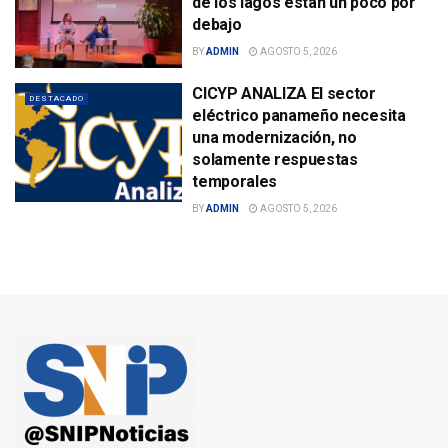
de los lagos están un poco por
debajo
BY
ADMIN
AGOSTO 5, 2026
CICYP ANALIZA El sector
DESTACADO
eléctrico panameño necesita
una modernización, no
solamente respuestas
temporales
BY
ADMIN
AGOSTO 5, 2026