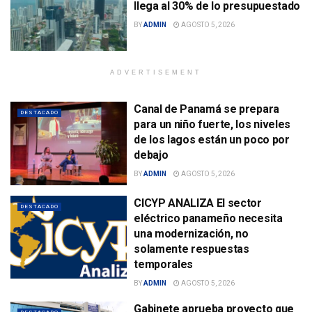
llega al 30% de lo presupuestado
BY
ADMIN
AGOSTO 5, 2026
ADVERTISEMENT
Canal de Panamá se prepara
DESTACADO
para un niño fuerte, los niveles
de los lagos están un poco por
debajo
BY
ADMIN
AGOSTO 5, 2026
CICYP ANALIZA El sector
DESTACADO
eléctrico panameño necesita
una modernización, no
solamente respuestas
temporales
BY
ADMIN
AGOSTO 5, 2026
Gabinete aprueba proyecto que