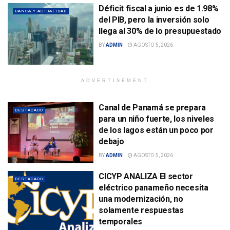
Déficit fiscal a junio es de 1.98%
BANCA Y ACTUALIDAD
del PIB, pero la inversión solo
llega al 30% de lo presupuestado
BY
ADMIN
AGOSTO 5, 2026
ADVERTISEMENT
Canal de Panamá se prepara
DESTACADO
para un niño fuerte, los niveles
de los lagos están un poco por
debajo
BY
ADMIN
AGOSTO 5, 2026
CICYP ANALIZA El sector
DESTACADO
eléctrico panameño necesita
una modernización, no
solamente respuestas
temporales