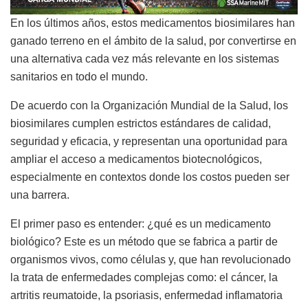
E
n los últimos años, estos medicamentos biosimilares
han
ganado terreno en el ámbito de la salud
, por convertirse en
una alternativa cada vez más relevante en los sistemas
sanitarios
en todo el mundo
.
De acuerdo con la Organización Mundial de la Salud, los
biosimilares cumplen estrictos estándares de calidad,
seguridad y eficacia, y representan una oportunidad para
ampliar el acceso a medicamentos biotecnológicos,
especialmente en contextos donde los costos pueden ser
una barrera.
El primer paso es entender:
¿qué es un medicamento
biológico?
E
ste
es un
método
que se fabrica a partir de
organismos vivos, como células
y, que
han revolucionado
la trata
de
enfermedades complejas como:
el c
áncer
, la
a
rtritis reumatoide
, la p
soriasis
, e
nfermedad inflamatoria