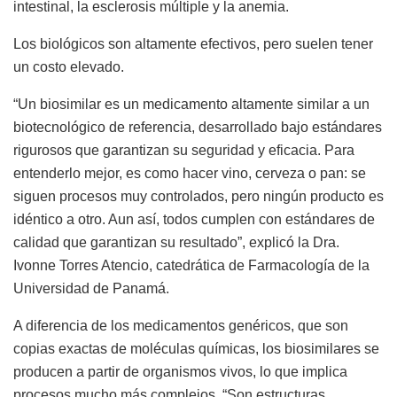
intestinal
, la e
sclerosis múltiple
y la a
nemia
.
Los biológicos son
altamente efectiv
o
s, pero suelen tener
un costo elevado.
“Un biosimilar es un medicamento altamente similar a un
biotecnológico de referencia, desarrollado bajo estándares
rigurosos que garantizan su seguridad y eficacia.
Para
entenderlo mejor, es como hacer vino, cerveza o pan: se
siguen procesos muy controlados, pero ningún producto es
idéntico a otro. Aun así, todos cumplen con estándares de
calidad que garantizan su resultado
”, explic
ó
la Dra.
Ivonne Torres Atencio, catedrática de Farmacología de la
Universidad de Panamá.
A diferencia de los medicamentos genéricos, que son
copias exactas de moléculas químicas, los biosimilares se
producen a partir de organismos vivos, lo que implica
procesos mucho más complejos.
“Son estructuras