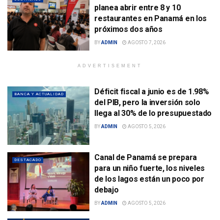
planea abrir entre 8 y 10
restaurantes en Panamá en los
próximos dos años
BY
ADMIN
AGOSTO 7, 2026
ADVERTISEMENT
Déficit fiscal a junio es de 1.98%
BANCA Y ACTUALIDAD
del PIB, pero la inversión solo
llega al 30% de lo presupuestado
BY
ADMIN
AGOSTO 5, 2026
Canal de Panamá se prepara
DESTACADO
para un niño fuerte, los niveles
de los lagos están un poco por
debajo
BY
ADMIN
AGOSTO 5, 2026