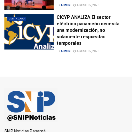
BY
ADMIN
AGOSTO 5, 2026
CICYP ANALIZA El sector
DESTACADO
eléctrico panameño necesita
una modernización, no
solamente respuestas
temporales
BY
ADMIN
AGOSTO 5, 2026
SNIP Noticias Panamá