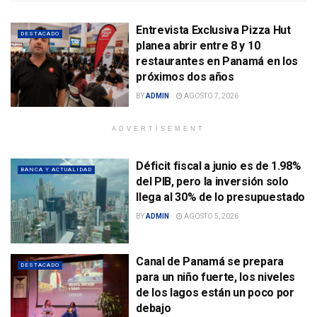
Entrevista Exclusiva Pizza Hut
DESTACADO
planea abrir entre 8 y 10
restaurantes en Panamá en los
próximos dos años
BY
ADMIN
AGOSTO 7, 2026
ADVERTISEMENT
Déficit fiscal a junio es de 1.98%
BANCA Y ACTUALIDAD
del PIB, pero la inversión solo
llega al 30% de lo presupuestado
BY
ADMIN
AGOSTO 5, 2026
Canal de Panamá se prepara
DESTACADO
para un niño fuerte, los niveles
de los lagos están un poco por
debajo