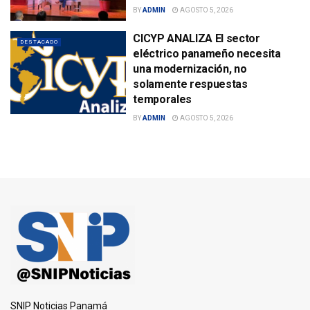
BY
ADMIN
AGOSTO 5, 2026
CICYP ANALIZA El sector
DESTACADO
eléctrico panameño necesita
una modernización, no
solamente respuestas
temporales
BY
ADMIN
AGOSTO 5, 2026
SNIP Noticias Panamá