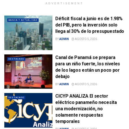
ADVERTISEMENT
Déficit fiscal a junio es de 1.98%
BANCA Y ACTUALIDAD
del PIB, pero la inversión solo
llega al 30% de lo presupuestado
BY
ADMIN
AGOSTO 5, 2026
Canal de Panamá se prepara
DESTACADO
para un niño fuerte, los niveles
de los lagos están un poco por
debajo
BY
ADMIN
AGOSTO 5, 2026
CICYP ANALIZA El sector
DESTACADO
eléctrico panameño necesita
una modernización, no
solamente respuestas
temporales