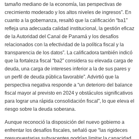
tamaño
mediano
de
la
economía,
las
perspectivas
de
crecimiento
moderado
y
los
altos
niveles
de
ingresos”
.
En
cuanto
a
la
gobernanza,
resaltó
que
la
calificación
“
ba1”
refleja
una
adecuada
calidad
institucional,
la
gestión
eficaz
de
la
Autoridad
del
Canal
de
Panamá
y
los
desafíos
relacionados
con
la
efectividad
de
la
política
fiscal
y
la
transparencia
de
los
datos”
.
La
calificadora
también
indicó
que
la
fortaleza
fiscal
“
ba2”
considera
su
elevada
carga
de
deuda,
una
carga
de
intereses
inferior
a
la
de
sus
pares
y
un
perfil
de
deuda
pública
favorable”
.
Advirtió
que
la
perspectiva
negativa
responde
a
“
un
deterioro
del
balance
fiscal
mayor
al
previsto
en
2024
y
obstáculos
significativos
para
lograr
una
rápida
consolidación
fiscal”
,
lo
que
eleva
el
riesgo
sobre
la
deuda
soberana.
Aunque
reconoció
la
disposición
del
nuevo
gobierno
a
enfrentar
los
desafíos
fiscales,
señaló
que
“
las
rigideces
presupuestarias
subyacentes
podrían
limitar
la
capacidad