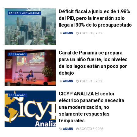
Déficit fiscal a junio es de 1.98%
BANCA Y ACTUALIDAD
del PIB, pero la inversión solo
llega al 30% de lo presupuestado
BY
ADMIN
AGOSTO 5, 2026
Canal de Panamá se prepara
DESTACADO
para un niño fuerte, los niveles
de los lagos están un poco por
debajo
BY
ADMIN
AGOSTO 5, 2026
CICYP ANALIZA El sector
DESTACADO
eléctrico panameño necesita
una modernización, no
solamente respuestas
temporales
BY
ADMIN
AGOSTO 5, 2026