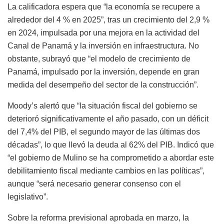
La
calificadora
espera
que
“
la
economía
se
recupere
a
alrededor
del
4 %
en
2025”
,
tras
un
crecimiento
del
2,9 %
en
2024,
impulsada
por
una
mejora
en
la
actividad
del
Canal
de
Panamá
y
la
inversión
en
infraestructura.
No
obstante,
subrayó
que
“
el
modelo
de
crecimiento
de
Panamá,
impulsado
por
la
inversión,
depende
en
gran
medida
del
desempeño
del
sector
de
la
construcción”
.
Moody’s
alertó
que
“
la
situación
fiscal
del
gobierno
se
deterioró
significativamente
el
año
pasado,
con
un
déficit
del
7,4%
del
PIB,
el
segundo
mayor
de
las
últimas
dos
décadas”
,
lo
que
llevó
la
deuda
al
62%
del
PIB.
Indicó
que
“
el
gobierno
de
Mulino
se
ha
comprometido
a
abordar
este
debilitamiento
fiscal
mediante
cambios
en
las
políticas”
,
aunque
“
será
necesario
generar
consenso
con
el
legislativo”
.
Sobre
la
reforma
previsional
aprobada
en
marzo,
la