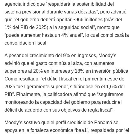
agencia
indicó
que
“
respaldará
la
sostenibilidad
del
sistema
previsional
durante
varias
décadas”
,
pero
advirtió
que
“
el
gobierno
deberá
aportar $
966
millones (
más
del
1%
del
PIB
de
2025)
a
la
seguridad
social”
,
monto
que
“
puede
aumentar
hasta
un
4%
anual”
,
lo
cual
complicará
la
consolidación
fiscal.
A
pesar
del
crecimiento
del
9%
en
ingresos,
Moody’s
advirtió
que
el
gasto
continúa
al
alza,
con
aumentos
superiores
al
20%
en
intereses
y
18%
en
inversión
pública.
Como
resultado,
“
el
déficit
fiscal
en
el
primer
trimestre
de
2025
fue
ligeramente
superior,
situándose
en
el
1,6%
del
PIB”
.
Finalmente,
la
calificadora
afirmó
que
“
seguiremos
monitoreando
la
capacidad
del
gobierno
para
reducir
el
déficit
de
acuerdo
con
sus
objetivos
de
regla
fiscal”
.
Moody’s
sostuvo
que
el
perfil
crediticio
de
Panamá
se
apoya
en
la
fortaleza
económica
“
baa1”
,
respaldada
por
“
el