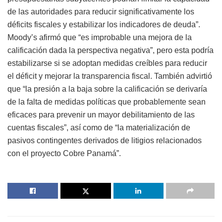
de
las
autoridades
para
reducir
significativamente
los
déficits
fiscales
y
estabilizar
los
indicadores
de
deuda”
.
Moody’s
afirmó
que
“
es
improbable
una
mejora
de
la
calificación
dada
la
perspectiva
negativa”
,
pero
esta
podría
estabilizarse
si
se
adoptan
medidas
creíbles
para
reducir
el
déficit
y
mejorar
la
transparencia
fiscal.
También
advirtió
que
“
la
presión
a
la
baja
sobre
la
calificación
se
derivaría
de
la
falta
de
medidas
políticas
que
probablemente
sean
eficaces
para
prevenir
un
mayor
debilitamiento
de
las
cuentas
fiscales”
,
así
como
de
“
la
materialización
de
pasivos
contingentes
derivados
de
litigios
relacionados
con
el
proyecto
Cobre
Panamá”
.