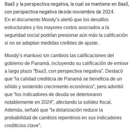
Baa3 y la perspectiva negativa, la cual se mantiene en
Baa3,
con
perspectiva
negativa desde noviembre de 2024
.
En el documento Moody’s
alertó
que
los
desafíos
estructurales
y
los
mayores
costos
asociados
a
la
seguridad
social
podrían
presionar
aún
más
la
calificación
si
no
se
adoptan
medidas
creíbles
de
ajuste
.
Moody’s
mantuvo
sin
cambios
las
calificaciones
del
gobierno
de
Panamá,
incluyendo
su
calificación
de
emisor
a
largo
plazo
“
Baa3,
con
perspectiva
negativa”
.
Destacó
que
“
la
calidad
crediticia
de
Panamá
se
beneficia
de
un
sólido
y
sostenido
crecimiento
económico”
,
pero
advirtió
que
“
los
indicadores
de
deuda
se
deterioraron
notablemente
en
2024”
,
afectando
la
solidez
fiscal.
Además,
señaló
que
“
la
dolarización
reduce
la
probabilidad
de
cambios
repentinos
en
sus
indicadores
crediticios
clave”
.