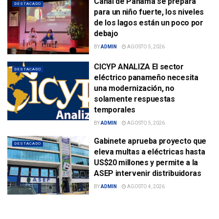
Canal de Panamá se prepara
DESTACADO
para un niño fuerte, los niveles
de los lagos están un poco por
debajo
BY
ADMIN
AGOSTO 5, 2026
CICYP ANALIZA El sector
DESTACADO
eléctrico panameño necesita
una modernización, no
solamente respuestas
temporales
BY
ADMIN
AGOSTO 5, 2026
Gabinete aprueba proyecto que
DESTACADO
eleva multas a eléctricas hasta
US$20 millones y permite a la
ASEP intervenir distribuidoras
BY
ADMIN
AGOSTO 4, 2026