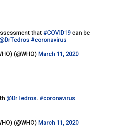
assessment that
#COVID19
can be
@DrTedros
#coronavirus
 (WHO) (@WHO)
March 11, 2020
th
@DrTedros
.
#coronavirus
 (WHO) (@WHO)
March 11, 2020