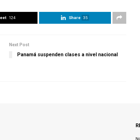
eet
124
Share
35
Next Post
Panamá suspenden clases a nivel nacional
R
N