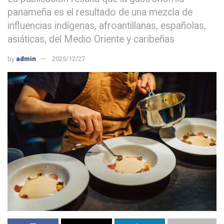
panameña es el resultado de una mezcla de
influencias indígenas, afroantillanas, españolas,
asiáticas, del Medio Oriente y caribeñas
by
admin
2025/12/27