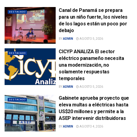
Canal de Panamá se prepara
DESTACADO
para un niño fuerte, los niveles
de los lagos están un poco por
debajo
BY
ADMIN
AGOSTO 5, 2026
CICYP ANALIZA El sector
DESTACADO
eléctrico panameño necesita
una modernización, no
solamente respuestas
temporales
BY
ADMIN
AGOSTO 5, 2026
Gabinete aprueba proyecto que
DESTACADO
eleva multas a eléctricas hasta
US$20 millones y permite a la
ASEP intervenir distribuidoras
BY
ADMIN
AGOSTO 4, 2026