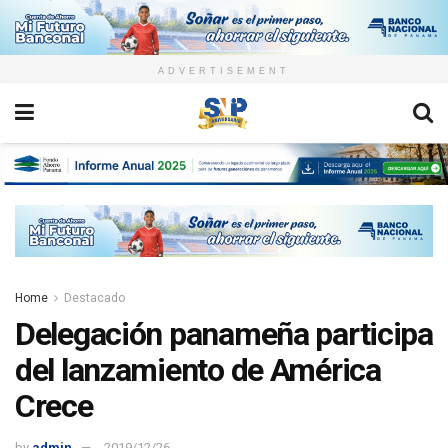
ADVERTISEMENT
Home
Destacado
Delegación panameña participa
del lanzamiento de América
Crece
by
admin
2019/12/26