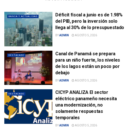
Déficit fiscal a junio es de 1.98%
BANCA Y ACTUALIDAD
del PIB, pero la inversión solo
llega al 30% de lo presupuestado
BY
ADMIN
AGOSTO 5, 2026
Canal de Panamá se prepara
DESTACADO
para un niño fuerte, los niveles
de los lagos están un poco por
debajo
BY
ADMIN
AGOSTO 5, 2026
CICYP ANALIZA El sector
DESTACADO
eléctrico panameño necesita
una modernización, no
solamente respuestas
temporales
BY
ADMIN
AGOSTO 5, 2026