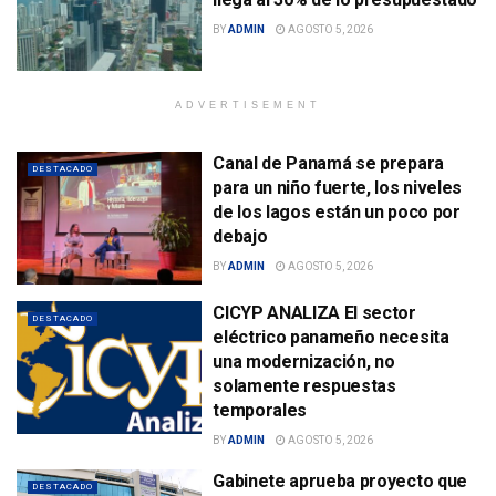
BY
ADMIN
AGOSTO 5, 2026
ADVERTISEMENT
Canal de Panamá se prepara
DESTACADO
para un niño fuerte, los niveles
de los lagos están un poco por
debajo
BY
ADMIN
AGOSTO 5, 2026
CICYP ANALIZA El sector
DESTACADO
eléctrico panameño necesita
una modernización, no
solamente respuestas
temporales
BY
ADMIN
AGOSTO 5, 2026
Gabinete aprueba proyecto que
DESTACADO