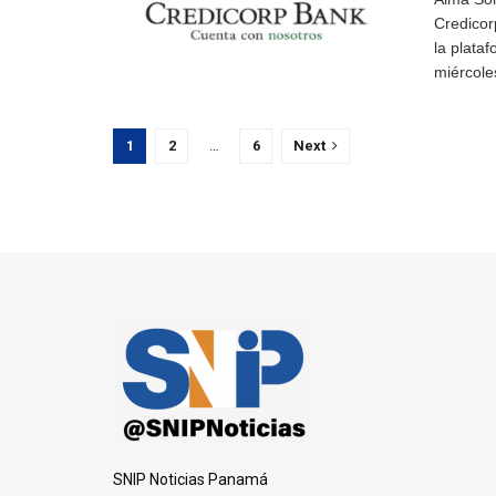
Credicor
la plata
miércoles
1
2
…
6
Next
SNIP Noticias Panamá