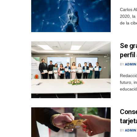
Carlos A
2020, la 
de la ci
Se gr
perfi
BY
ADMIN
Redacció
futuro, i
educació
Conse
tarjet
BY
ADMIN