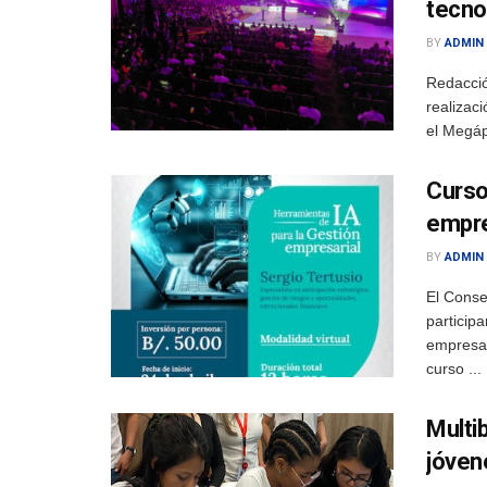
tecno
BY
ADMIN
Redacció
realizac
el Megáp
Curso
empre
BY
ADMIN
El Conse
participa
empresar
curso ...
Multi
jóven