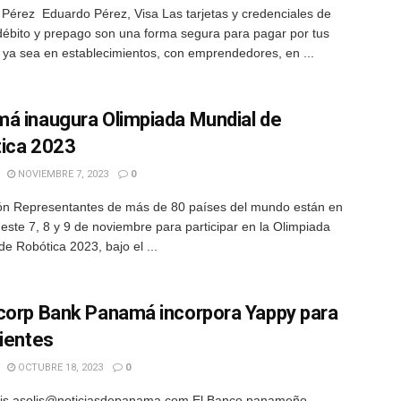
Pérez Eduardo Pérez, Visa Las tarjetas y credenciales de
 débito y prepago son una forma segura para pagar por tus
ya sea en establecimientos, con emprendedores, en ...
á inaugura Olimpiada Mundial de
ica 2023
NOVIEMBRE 7, 2023
0
n Representantes de más de 80 países del mundo están en
ste 7, 8 y 9 de noviembre para participar en la Olimpiada
de Robótica 2023, bajo el ...
corp Bank Panamá incorpora Yappy para
lientes
OCTUBRE 18, 2023
0
lis asolis@noticiasdepanama.com El Banco panameño