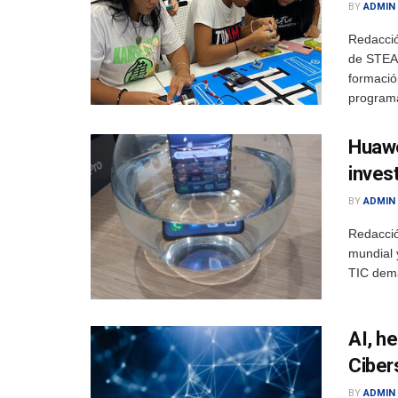
BY
ADMIN
Redacció
de STEAM
formació
programa
Huawe
inves
BY
ADMIN
Redacció
mundial y
TIC dema
AI, h
Ciber
BY
ADMIN