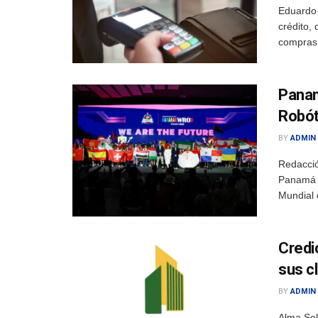
Eduardo 
crédito,
compras 
Panam
Robót
BY
ADMIN
Redacció
Panamá e
Mundial 
Credi
sus c
BY
ADMIN
Alma So