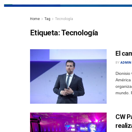
Home
Tag
Tecnología
Etiqueta:
Tecnología
El ca
BY
ADMIN
Dionisio
América 
organiza
mundo. R
CW Pa
reali