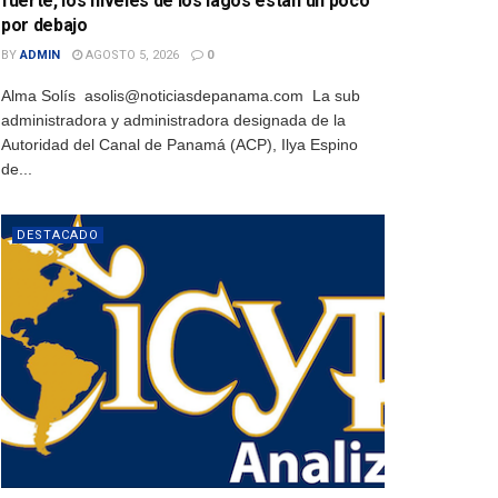
fuerte, los niveles de los lagos están un poco
por debajo
BY
ADMIN
AGOSTO 5, 2026
0
Alma Solís asolis@noticiasdepanama.com La sub
administradora y administradora designada de la
Autoridad del Canal de Panamá (ACP), Ilya Espino
de...
DESTACADO