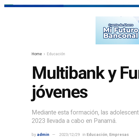
Home
Educación
Multibank y F
jóvenes
Mediante esta formación, las adolescent
2023 llevada a cabo en Panamá.
by
admin
2023/12/29
in
Educación
,
Empresas