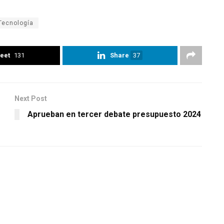
Tecnología
eet
131
Share
37
Next Post
Aprueban en tercer debate presupuesto 2024