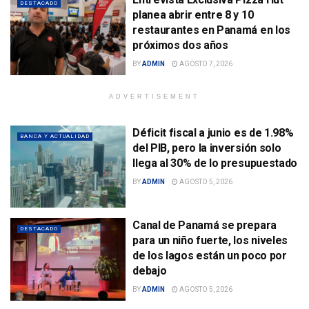
DESTACADO
planea abrir entre 8 y 10
restaurantes en Panamá en los
próximos dos años
BY
ADMIN
AGOSTO 7, 2026
ADVERTISEMENT
Déficit fiscal a junio es de 1.98%
BANCA Y ACTUALIDAD
del PIB, pero la inversión solo
llega al 30% de lo presupuestado
BY
ADMIN
AGOSTO 5, 2026
Canal de Panamá se prepara
DESTACADO
para un niño fuerte, los niveles
de los lagos están un poco por
debajo
BY
ADMIN
AGOSTO 5, 2026