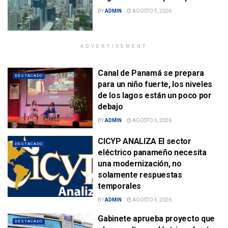
BY
ADMIN
AGOSTO 5, 2026
ADVERTISEMENT
Canal de Panamá se prepara
DESTACADO
para un niño fuerte, los niveles
de los lagos están un poco por
debajo
BY
ADMIN
AGOSTO 5, 2026
CICYP ANALIZA El sector
DESTACADO
eléctrico panameño necesita
una modernización, no
solamente respuestas
temporales
BY
ADMIN
AGOSTO 5, 2026
Gabinete aprueba proyecto que
DESTACADO